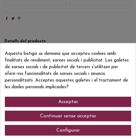
Detalls del producte
Reviews
(0)
Aquesta botiga us demana que accepteu cookies amb
finalitats de rendiment, xarxes socials i publicitat. Les galetes
Formato/Format
70 CL
de xarxes socials i de publicitat de tercers s'utilitzen per
oferir-vos funcionalitats de xarxes socials i anuncis
Grado/Grau
25% VOL.
personalitzats. Acceptes aquestes galetes i el tractament de
les dades personals implicades?
ean13
8425295031119
Acceptar
Comentaris (0)
Continuar sense acceptar
Configurar