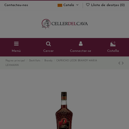
Contacteu-nos
Català
Llista de desitjos (
0
)
0
Menú
Cercar
Connectar-se
Cistella
Pàgina principal
Destil·lats
Brandy
CAPRICHO LICOR BRANDY MARIA
LEHMANN