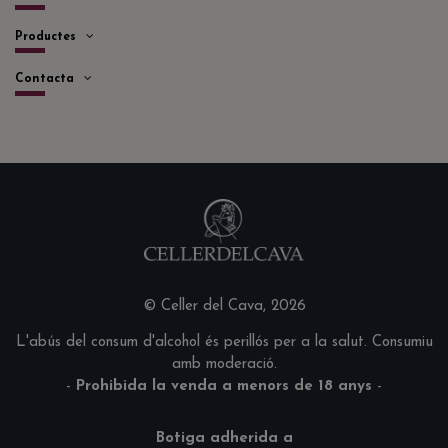
Productes
Contacta
© Celler del Cava, 2026
L'abús del consum d'alcohol és perillós per a la salut. Consumiu
amb moderació.
-
Prohibida la venda a menors de 18 anys
-
Botiga adherida a