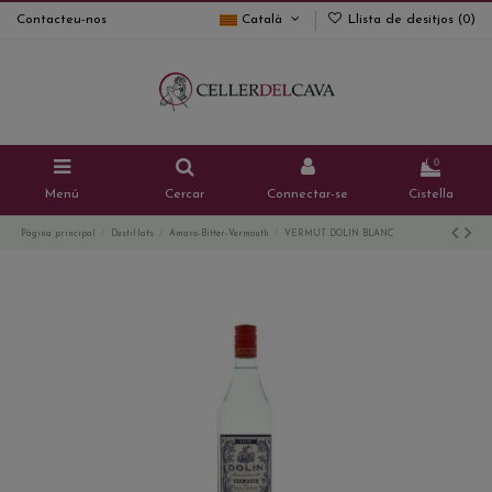
Contacteu-nos
Català
Llista de desitjos (
0
)
0
Menú
Cercar
Connectar-se
Cistella
Pàgina principal
Destil·lats
Amaro-Bitter-Vermouth
VERMUT DOLIN BLANC