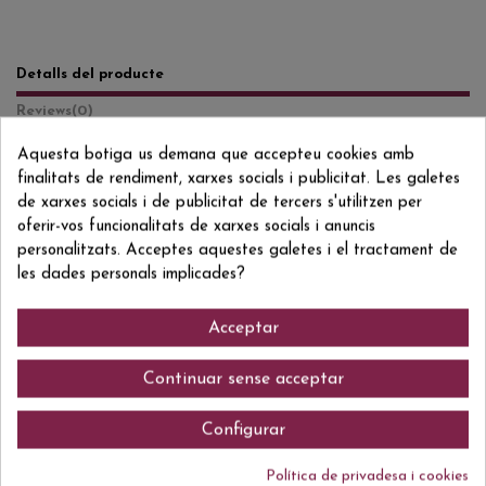
Detalls del producte
Reviews
(0)
Aquesta botiga us demana que accepteu cookies amb
Formato/Format
75 CL
finalitats de rendiment, xarxes socials i publicitat. Les galetes
Grado/Grau
16% VOL.
de xarxes socials i de publicitat de tercers s'utilitzen per
oferir-vos funcionalitats de xarxes socials i anuncis
ean13
3274510003708
personalitzats. Acceptes aquestes galetes i el tractament de
les dades personals implicades?
Acceptar
Comentaris (0)
Continuar sense acceptar
Configurar
Actualment no hi ha ressenyes de clients.
Política de privadesa i cookies